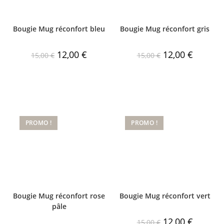
Bougie Mug réconfort bleu
Bougie Mug réconfort gris
Le
Le
Le
Le
12,00
€
12,00
€
15,00
€
15,00
€
prix
prix
prix
prix
initial
actuel
initial
actuel
était :
est :
était :
est :
15,00 €.
12,00 €.
15,00 €.
12,00 €.
PROMO !
PROMO !
Bougie Mug réconfort rose
Bougie Mug réconfort vert
pâle
Le
Le
12,00
€
15,00
€