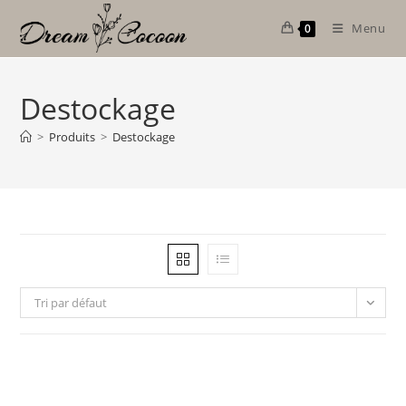
Skip
Menu
0
to
content
Destockage
>
Produits
>
Destockage
Tri par défaut