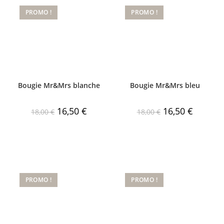
PROMO !
PROMO !
Bougie Mr&Mrs blanche
Bougie Mr&Mrs bleu
Le
Le
Le
Le
16,50
€
16,50
€
18,00
€
18,00
€
prix
prix
prix
prix
initial
actuel
initial
actuel
était :
est :
était :
est :
18,00 €.
16,50 €.
18,00 €.
16,50 €.
PROMO !
PROMO !