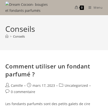
Skip
Menu
0
to
content
Conseils
>
Conseils
Comment utiliser un fondant
parfumé ?
Auteur/autrice
Publication
Post
Camille
mars 17, 2023
Uncategorized
de
publiée :
category:
Commentaires
0 commentaire
la
de
publication :
la
Les fondants parfumés sont des petits galets de cire
publication :