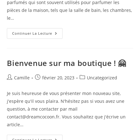
parfumés qui sont souvent utilisés pour parfumer les
pièces de la maison, tels que la salle de bain, les chambres,
le…
Comment
Continuer La Lecture
Utiliser
Un
Fondant
Parfumé
?
Bienvenue sur ma boutique ! 🤗
Auteur/autrice
Publication
Post
Camille
février 20, 2023
Uncategorized
de
publiée :
category:
la
Je suis heureuse de vous présenter mon nouveau site,
publication :
j'espère qu'il vous plaira. N'hésitez pas si vous avez une
question, à me contacter par mail
contact@dreamcocoon.fr. Vous souhaitez que j'écrive un
article…
Bienvenue
Continuer La Lecture